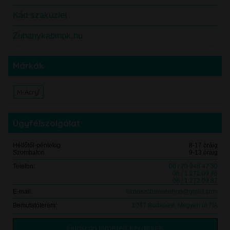
Kád szaküzlet
Zuhanykabinok.hu
Márkák
M-Acryl
Ügyfélszolgálat
Hétfőtől-péntekig
8-17 óráig
Szombaton
9-13 óráig
Telefon:
06 / 70 948 47 30
06 / 1 272 09 86
06 / 1 272 09 87
E-mail:
furdoszobawebshop@gmail.com
Bemutatóterem:
1047 Budapest, Megyeri út 7/A
Gyakran ismételt kérdések