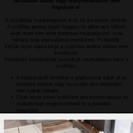
sérülésből adódó vagy hiányreklamációt nem
fogadunk el.
A kiszállítás munkanapokon 8 és 16 óra között történik.
A szállítás pontos idejét forgalmi és előre nem látható
okok miatt nem lehet pontosan meghatározni, csak
néhány órás intervallunra leszűkíteni. Pl.délelőtt.
Kérjük olyan napra kérje a szállítást amikor időben nem
korlátozott.
Kisméretű termékeknél javasolt pl. munkahelyre kérni a
szállítást.
A megvásárolt terméket a gépkocsinál adjuk át az
emeletre történő vagy hosszabb távú behordást
nem tudjuk vállalni.
Csak olyan címre szállítunk ami biztonságosan és
szabályosan megközelíthető és a parkolás
megoldott.
A címen olyan személy veszi át az árut aki
alkalmas az áru mennyiségi és minőségi
átvételére egyaránt.