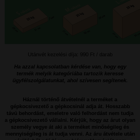
Utánvét kezelési díja: 990 Ft / darab
Ha azzal kapcsolatban kérdése van, hogy egy
termék melyik kategóriába tartozik keresse
ügyfélszolgálatunkat, ahol szívesen segítenek.
Háznál történő átvételnél a terméket a
gépkocsivezető a gépkocsinál adja át. Hosszabb
távú behordást, emeletre való felhordást nem tudja
a gépkocsivezető vállalni. Kérjük, hogy az árut olyan
személy vegye át aki a terméket minőségileg és
mennyiségileg is át tudja venni. Az áru átvétele után