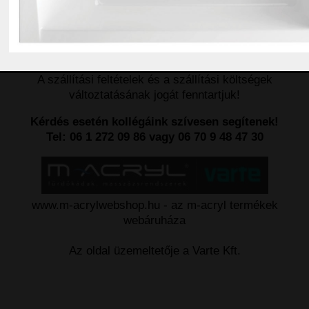
adott útszakaszra nem lehet behajtani nem vállaljuk a
kiszállítást!
Adatkezelési nyílvántartási azonosítónk: 03385-0001
A szállítási feltételek és a szállítási költségek
változtatásának jogát fenntartjuk!
Kérdés esetén kollégáink szívesen segítenek!
Tel: 06 1 272 09 86 vagy 06 70 9 48 47 30
www.m-acrylwebshop.hu - az m-acryl termékek
webáruháza
Az oldal üzemeltetője a Varte Kft.