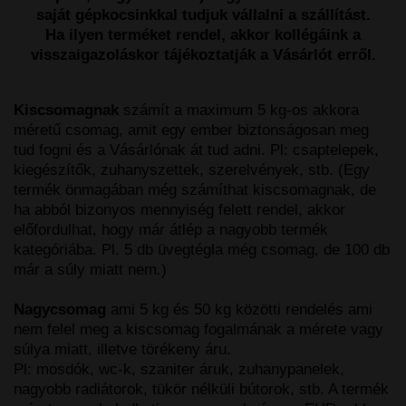
saját gépkocsinkkal tudjuk vállalni a szállítást.
Ha ilyen terméket rendel, akkor kollégáink a
visszaigazoláskor tájékoztatják a Vásárlót erről.
Kiscsomagnak
számít a maximum 5 kg-os akkora
méretű csomag, amit egy ember biztonságosan meg
tud fogni és a Vásárlónak át tud adni. Pl: csaptelepek,
kiegészítők, zuhanyszettek, szerelvények, stb. (Egy
termék önmagában még számíthat kiscsomagnak, de
ha abból bizonyos mennyiség felett rendel, akkor
előfordulhat, hogy már átlép a nagyobb termék
kategóriába. Pl. 5 db üvegtégla még csomag, de 100 db
már a súly miatt nem.)
Nagycsomag
ami 5 kg és 50 kg közötti rendelés ami
nem felel meg a kiscsomag fogalmának a mérete vagy
súlya miatt, illetve törékeny áru.
Pl: mosdók, wc-k, szaniter áruk, zuhanypanelek,
nagyobb radiátorok, tükör nélküli bútorok, stb. A termék