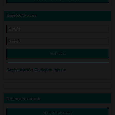
Bejelentkezés
Regisztráció
/
Elfelejtett jelszó
Dokumentumok
Árlisták letöltése