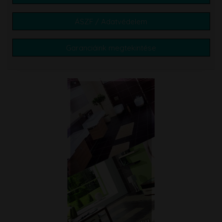
ÁSZF / Adatvédelem
Garanciáink megtekintése