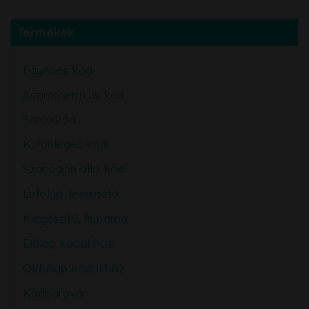
Termékek
Egyenes kád
Aszimmetrikus kád
Sarokkád
Különleges kád
Szabadon álló kád
Lefolyó, leeresztő
Kiegészítő, fejpárna
Előlap kádakhoz
Oldallap kádakhoz
Kádparaván