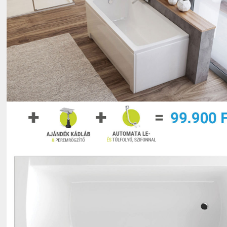
Sétáló utcába, forgalomtól elzárt területre, behajtási
engedélyhez kötött területre, parkoló nélküli
útszakaszra nem vállaljuk a szállítást!
Ha a kiszállításkor az áru átvételét a Megrendelő nem
tudja megoldani a fentiek szerint, akkor a termék
visszaszállításra kerül és az újboli kiszállítás csak
díjazás ellenében kérhető.
A házhozszállítást igény szerint a vásárló kérésére
biztosítjuk.
Kizárólag Magyarország területére vállaljuk a
kiszállítást!
A házhozszállítást Cégünk saját autóival, valamint
külsős szállító cégek által (MPL, Pannon Expressz,
Schenker, Trans-O-Flex, C-Sprint) bonyolítjuk.
Olyan szállítási címekre, melyek tehergépkocsival nem
közelíthetők meg vagy biztonságosan, szabályosan az