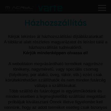
Házhozszállítás
Kérjük tekintse át házhozszállítási díjtáblázatunkat!
A táblázat alatt részletes magyarázatot és leírást talál a
házhozszállítás tudnivalóiról.
Kérjük mindenképpen olvassa el!
A weboldalon megvásárolható termékek nagyrésze
törékeny, nagyméretű, vagy speciális csomag
(folyékony, por alakú, üveg, tükör, stb.) ezért csak
körültekinthetően szállíthatók és nem minden futárcég
vállalja a szállításukat.
Több szállító és futárcéggel is együttműködünk és
minden esetben a legmegfelelőbb szállítási megoldást
próbáljuk kiválasztani Önnek illetve figyelembe kell
vennünk, hogy az adott terméket esetleg csak bizonyos