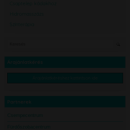
Csaptelep kádakhoz
Hidromasszázs
Színterápia
Árajánlatkérés
Árajánlatkéréshez kattintson ide
Partnerek
Csempecentrum
Fürdőszobacentrum