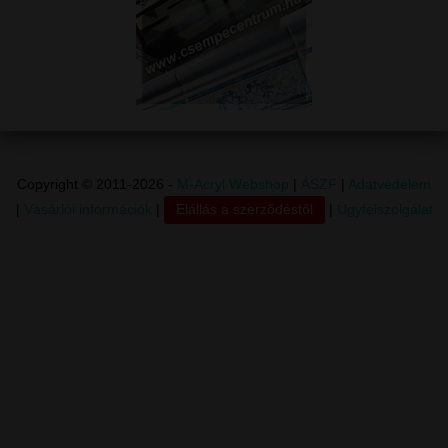
Copyright © 2011-2026 -
M-Acryl Webshop
|
ÁSZF
|
Adatvédelem
|
Vásárlói információk
|
Elállás a szerződéstől
|
Ügyfélszolgálat