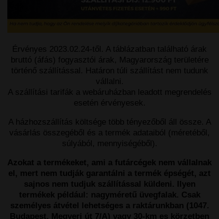
Érvényes 2023.02.24-től. A táblázatban található árak
bruttó (áfás) fogyasztói árak, Magyarország területére
történő szállítással. Határon túli szállítást nem tudunk
vállalni.
A szállítási tarifák a webáruházban leadott megrendelés
esetén érvényesek.
A házhozszállítás költsége több tényezőből áll össze. A
vásárlás összegéből és a termék adataiból (méretéből,
súlyából, mennyiségéből).
Azokat a termékeket, ami a futárcégek nem vállalnak
el, mert nem tudják garantálni a termék épségét, azt
sajnos nem tudjuk szállítással küldeni. Ilyen
termékek például: nagyméretű üvegfalak. Csak
személyes átvétel lehetséges a raktárunkban (1047.
Budapest, Megyeri út 7/A) vagy 30-km es körzetben