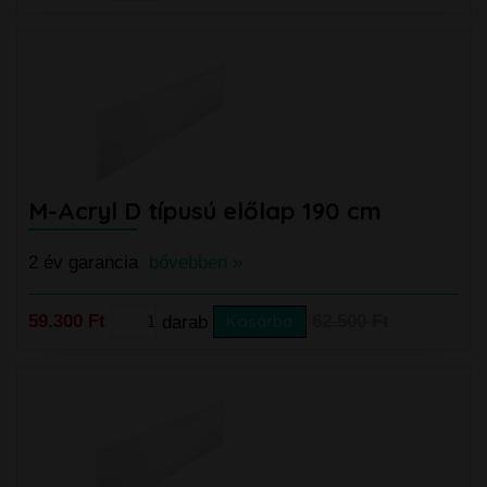
M-Acryl D típusú előlap 190 cm
2 év garancia
bővebben »
59.300 Ft
darab
Kosárba
62.500 Ft