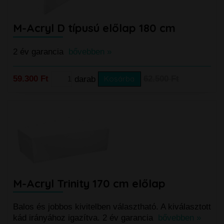
M-Acryl D típusú előlap 180 cm
2 év garancia
bővebben »
59.300 Ft
darab
Kosárba
62.500 Ft
M-Acryl Trinity 170 cm előlap
Balos és jobbos kivitelben választható. A kiválasztott
kád irányához igazítva. 2 év garancia
bővebben »