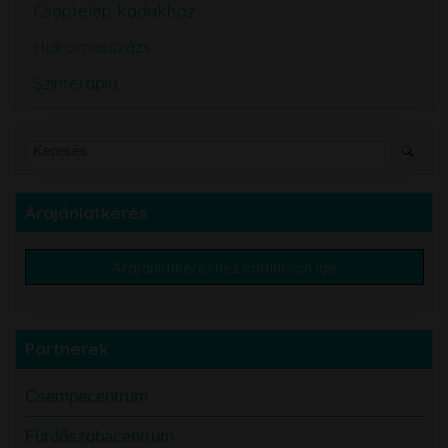
Csaptelep kádakhoz
Hidromasszázs
Színterápia
Árajánlatkérés
Árajánlatkéréshez kattintson ide
Partnerek
Csempecentrum
Fürdőszobacentrum