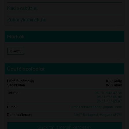
Kád szaküzlet
Zuhanykabinok.hu
Márkák
M-Acryl
Ügyfélszolgálat
Hétfőtől-péntekig
8-17 óráig
Szombaton
9-13 óráig
Telefon:
06 / 70 948 47 30
06 / 1 272 09 86
06 / 1 272 09 87
E-mail:
furdoszobawebshop@gmail.com
Bemutatóterem:
1047 Budapest, Megyeri út 7/A
Gyakran ismételt kérdések