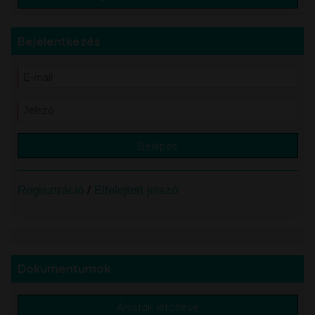
Bejelentkezés
Regisztráció
/
Elfelejtett jelszó
Dokumentumok
Árlisták letöltése