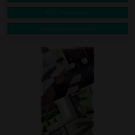
ÁSZF / Adatvédelem
Garanciáink megtekintése