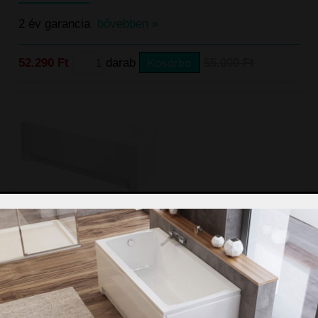
2 év garancia
bővebben »
52.290 Ft
darab
Kosárba
55.000 Ft
M-Acryl C típusú előlap 150 cm
2 év garancia
bővebben »
52.290 Ft
darab
Kosárba
55.000 Ft