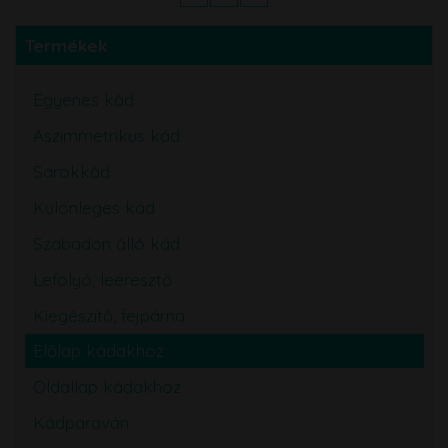
Termékek
Egyenes kád
Aszimmetrikus kád
Sarokkád
Különleges kád
Szabadon álló kád
Lefolyó, leeresztő
Kiegészítő, fejpárna
Előlap kádakhoz
Oldallap kádakhoz
Kádparaván