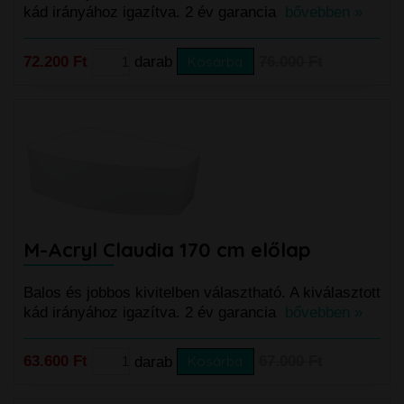
kád irányához igazítva. 2 év garancia
bővebben »
72.200 Ft
darab
Kosárba
76.000 Ft
M-Acryl Claudia 170 cm előlap
Balos és jobbos kivitelben választható. A kiválasztott
kád irányához igazítva. 2 év garancia
bővebben »
63.600 Ft
darab
Kosárba
67.000 Ft