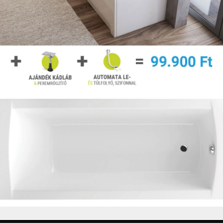
M-Acryl A típusú előlap 170 cm
2 év garancia
bővebben »
40.700 Ft
darab
Kosárba
42.900 Ft