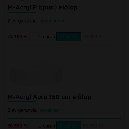
M-Acryl P típusú előlap
2 év garancia
bővebben »
74.100 Ft
darab
Kosárba
78.000 Ft
M-Acryl Aura 150 cm előlap
2 év garancia
bővebben »
66.590 Ft
darab
Kosárba
69.900 Ft