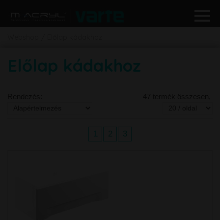
Webshop
Előlap kádakhoz
Előlap kádakhoz
Rendezés:
47 termék összesen,
1
2
3