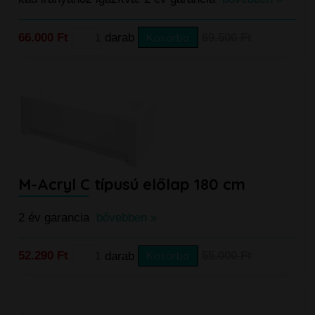
66.000 Ft
darab
Kosárba
69.500 Ft
M-Acryl C típusú előlap 180 cm
2 év garancia
bővebben »
52.290 Ft
darab
Kosárba
55.000 Ft