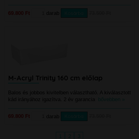
69.800 Ft
darab
Kosárba
73.500 Ft
M-Acryl Trinity 160 cm előlap
Balos és jobbos kivitelben választható. A kiválasztott
kád irányához igazítva. 2 év garancia
bővebben »
69.800 Ft
darab
Kosárba
73.500 Ft
1
2
3