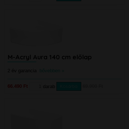
M-Acryl Aura 140 cm előlap
2 év garancia
bővebben »
66.490 Ft
darab
Kosárba
69.900 Ft