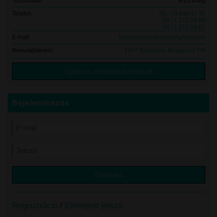
Szombaton
9-13 óráig
Telefon:
06 / 70 948 47 30
06 / 1 272 09 86
06 / 1 272 09 87
E-mail:
furdoszobawebshop@gmail.com
Bemutatóterem:
1047 Budapest, Megyeri út 7/A
Gyakran ismételt kérdések
Bejelentkezés
Regisztráció
/
Elfelejtett jelszó