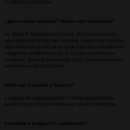
Pl: eltérő színű fiókok.
Lapra vannak szerelve? Nekem kell összerakni?
Az általunk forgalmazott bútorok 90 %-a össze van
egységenként össze van szerelve, vagyis egy mosdós
alsó elem össze van rakva csak a kerámia mosdót kell
rárögzíteni a bekötéskor és a vízzáró szilikonozást
elvégezni. Néhány eszszerűbb bútor van lapraszerelve,
ami könnyen összeállítható.
Miből van a mosdó a bútoron?
A cégünknél megvásárolható fürdőszoba bútorokon
kerámia vagy öntött műmárvány mosdók találhatók.
Kaphatók-e kiegészítő szekrények?