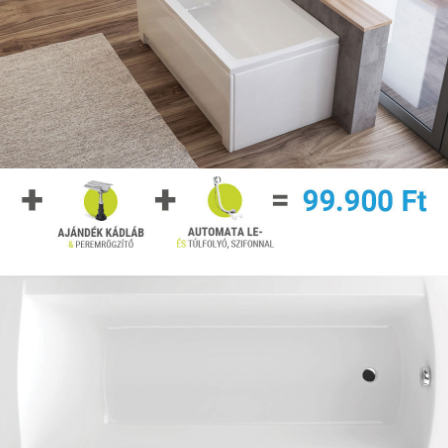
Kiegészítő, fejpárna
Előlap kádakhoz
Oldallap kádakhoz
Kádparaván
Csaptelep kádakhoz
Hidromasszázs
Színterápia
Árajánlatkérés
Árajánlatkéréshez kattintson ide