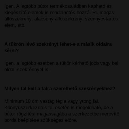
Igen. A legtöbb bútor termékcsaládban kapható és
kiegészítő elemek is rendelhetők hozzá. Pl. magas
állószekrény, alacsony állószekrény, szennyestartós
elem, stb.
A tükrön lévő szekrényt lehet-e a másik oldalra
kérni?
Igen. a legtöbb esetben a tükör kérhető jobb vagy bal
oldali szekrénnyel is.
Milyen fal kell a falra szerelhető szekrényekhez?
Minimum 10 cm vastag tégla vagy ytong fal.
Könnyüszerkezetes fal esetén is megoldható, de a
bútor rögzítési magasságába a szerkezetbe merevítő
borda beépítése szükséges előre.