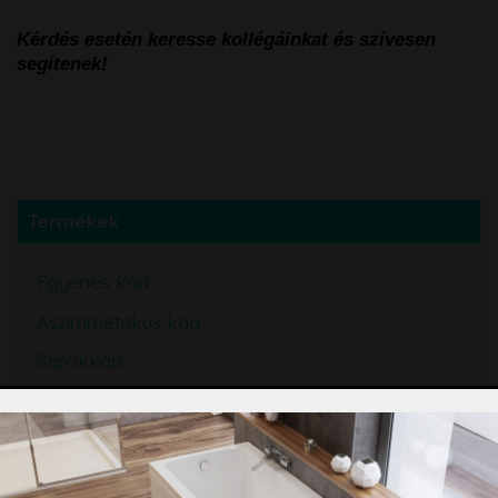
Kérdés esetén keresse kollégáinkat és szívesen
segítenek!
Termékek
Egyenes kád
Aszimmetrikus kád
Sarokkád
Különleges kád
Szabadon álló kád
Lefolyó, leeresztő