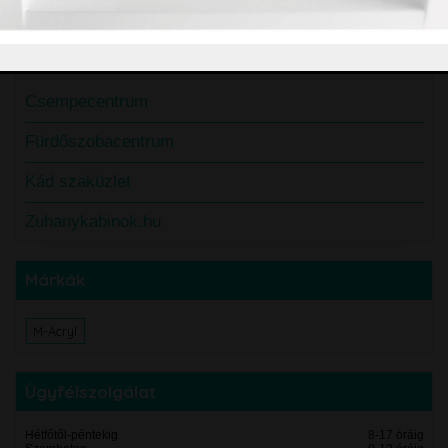
Partnerek
Csempecentrum
Fürdőszobacentrum
Kád szaküzlet
Zuhanykabinok.hu
Márkák
M-Acryl
Ügyfélszolgálat
Hétfőtől-péntekig
8-17 óráig