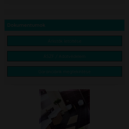
Dokumentumok
Árlisták letöltése
ÁSZF / Adatvédelem
Garanciáink megtekintése