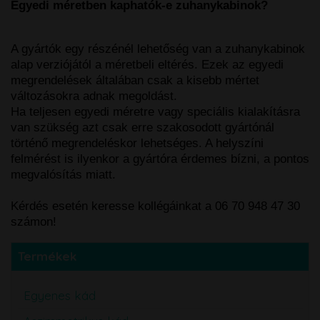
Egyedi méretben kaphatók-e zuhanykabinok?
A gyártók egy részénél lehetőség van a zuhanykabinok
alap verziójától a méretbeli eltérés. Ezek az egyedi
megrendelések általában csak a kisebb mértet
változásokra adnak megoldást.
Ha teljesen egyedi méretre vagy speciális kialakításra
van szükség azt csak erre szakosodott gyártónál
történő megrendeléskor lehetséges. A helyszíni
felmérést is ilyenkor a gyártóra érdemes bízni, a pontos
megvalósítás miatt.
Kérdés esetén keresse kollégáinkat a 06 70 948 47 30
számon!
Termékek
Egyenes kád