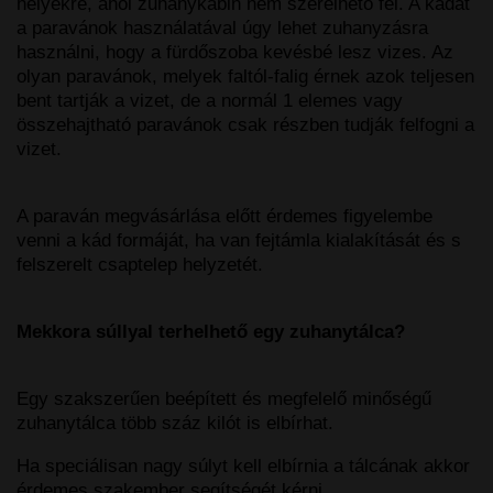
helyekre, ahol zuhanykabin nem szerelhető fel. A kádat
a paravánok használatával úgy lehet zuhanyzásra
használni, hogy a fürdőszoba kevésbé lesz vizes. Az
olyan paravánok, melyek faltól-falig érnek azok teljesen
bent tartják a vizet, de a normál 1 elemes vagy
összehajtható paravánok csak részben tudják felfogni a
vizet.
A paraván megvásárlása előtt érdemes figyelembe
venni a kád formáját, ha van fejtámla kialakítását és s
felszerelt csaptelep helyzetét.
Mekkora súllyal terhelhető egy zuhanytálca?
Egy szakszerűen beépített és megfelelő minőségű
zuhanytálca több száz kilót is elbírhat.
Ha speciálisan nagy súlyt kell elbírnia a tálcának akkor
érdemes szakember segítségét kérni.