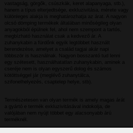
vastagság, görgők, csúszkák, keret alapanyaga, stb.),
hanem a típus elterjedtsége, exkluzivitása, mérete vagy
különleges alakja is meghatározhatja az árat. A nagyon
olcsó dömping termékek általában minőségileg olyan
anyagokból épülnek fel, ahol nem szempont a tartós,
megbízható használat csak a kedvező ár. A
zuhanykabin a fürdőnk egyik legtöbbet használt
berendezése, amelyet a család tagjai akár napi
többször is használnak. Nagyon bosszantó tud lenni
egy szétesett, használhatatlan zuhanykabin, aminek a
cseréje nem is olyan egyszerű dolog és számos
kötöttséggel jár (meglévő zuhanytálca,
szifonelhelyezés, csaptelep helye, stb).
Természetesen van olyan termék is amely magas árát
a gyártó e termék exkluzivitásával indokolja, de
valójában nem nyújt többet egy alacsonyabb árú
terméknél.