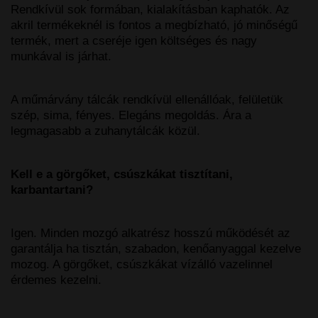
Rendkívül sok formában, kialakításban kaphatók. Az
akril termékeknél is fontos a megbízható, jó minőségű
termék, mert a cseréje igen költséges és nagy
munkával is járhat.
A műmárvány tálcák rendkívül ellenállóak, felületük
szép, sima, fényes. Elegáns megoldás. Ára a
legmagasabb a zuhanytálcák közül.
Kell e a görgőket, csúszkákat tisztítani,
karbantartani?
Igen. Minden mozgó alkatrész hosszú működését az
garantálja ha tisztán, szabadon, kenőanyaggal kezelve
mozog. A görgőket, csúszkákat vízálló vazelinnel
érdemes kezelni.