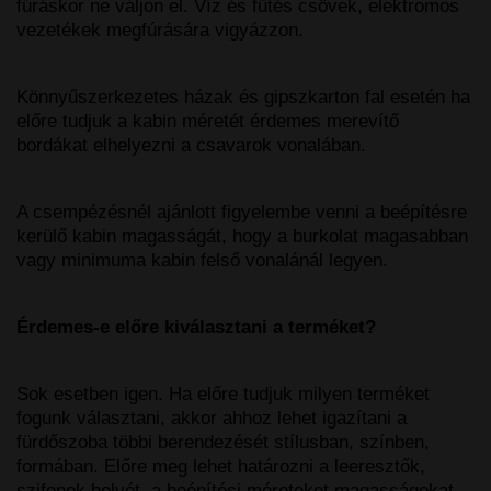
fúráskor ne váljon el. Víz és fűtés csövek, elektromos
vezetékek megfúrására vigyázzon.
Könnyűszerkezetes házak és gipszkarton fal esetén ha
előre tudjuk a kabin méretét érdemes merevítő
bordákat elhelyezni a csavarok vonalában.
A csempézésnél ajánlott figyelembe venni a beépítésre
kerülő kabin magasságát, hogy a burkolat magasabban
vagy minimuma kabin felső vonalánál legyen.
Érdemes-e előre kiválasztani a terméket?
Sok esetben igen. Ha előre tudjuk milyen terméket
fogunk választani, akkor ahhoz lehet igazítani a
fürdőszoba többi berendezését stílusban, színben,
formában. Előre meg lehet határozni a leeresztők,
szifonok helyét, a beépítési méreteket magasságokat.