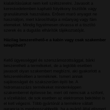
kialakításúakat nem kell szétszerelni. Javasolt a
kereskedelemben kapható folyékony tisztítók vagy
granulátumok használata. Erősen maró anyagot ne
használjon, mert károsíthatja a műanyag vagy fám
elemeket. Mindig figyelmesen olvassa el a tisztító
szerek és a dugulás elhárítók tájékoztatóját.
Házilag beszerelhető-e a kabin vagy csak szakember
telepítheti?
Kellő ügyességgel és szerszámozottsággal, bárki
beszerelheti a termékeket, de a legtöbb esetben
javasolt olyan szakembert megbízni, aki gyakorlott a
felszerelésében a terméknek. Ismeri annak
sajátosságait és szakszerűen építi be. A
hidromasszázs termékeket mindenképpen
szakemberrel építesse be, mert ott nemcsak a szifont,
a vízellátást, de sok esetben az elektromos bekötést is
el kell végezni. Több gyártónál a termékre vállalt
garancia is meghosszabbodik, ha a gyártó által elismert