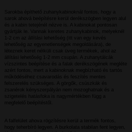
Sarokba építhető zuhanykabinoknál fontos, hogy a
sarok ahová beépítésre kerül derékszögben legyen alul
és a kabin tetejénél nézve is. A kabinokat pontosan
gyártják le. Vannak keretes zuhanykabinok, melyeknél
1-2 cm az állítási lehetőség (itt van egy kevés
lehetőség az egyenetlenségek megoldására), de
léteznek keret nélküli csak üveg termékek, ahol az
állítási lehetőség 1-2 mm csupán. A zuhanytálcák
vízszintes beépítése és a falak derékszögének megléte
azért fontos, mert a kabinoknak megbízható és tartós
működéséhez csavarodás és feszítés mentes
felszerelés szükséges. A görgők, csúszkák és
zsanérok kényszerpályán nem mozoghatnak és a
szigetelés hatásfoka is nagymértékben függ a
megfelelő beépítéstől.
A falfelület ahova rögzítésre kerül a termék fontos,
hogy teherbíró legyen. A burkolata stabilan fent legyen,