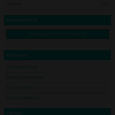
Árajánlatkérés
Árajánlatkéréshez kattintson ide
Partnerek
Csempecentrum
Fürdőszobacentrum
Kád szaküzlet
Zuhanykabinok.hu
Márkák