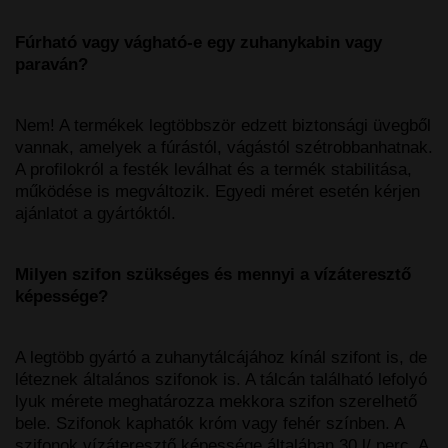
Fúrható vagy vágható-e egy zuhanykabin vagy
paraván?
Nem! A termékek legtöbbször edzett biztonsági üvegből
vannak, amelyek a fúrástól, vágástól szétrobbanhatnak.
A profilokról a festék leválhat és a termék stabilitása,
működése is megváltozik. Egyedi méret esetén kérjen
ajánlatot a gyártóktól.
Milyen szifon szükséges és mennyi a vízáteresztő
képessége?
A legtöbb gyártó a zuhanytálcájához kínál szifont is, de
léteznek általános szifonok is. A tálcán található lefolyó
lyuk mérete meghatározza mekkora szifon szerelhető
bele. Szifonok kaphatók króm vagy fehér színben. A
szifonok vízáteresztő képessége általában 30 l/ perc. A