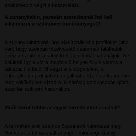
szakszervíz végzi a beszerelést.
A zuhanykabin, paraván szerelésénél hol kell
alkalmazni a szilikonos tömítőanyagot?
A zuhanykabinoknál úgy alakították ki a profilokat (ahol
van) hogy azokban vízelvezető csatornák találhatók
ezért a szilikont a kabin külső oldalánál használjuk. Ne
belülről! Így a víz a megfelelő helyen folyik vissza a
tálcába. Ha belülről végzi el a szigetelést, a
zuhanykabin profiljában megállhat a víz és a kabin nem
lesz kellőképpen vízzáró. Kizárólag gombásodás gátló,
szaniter szilikont használjon.
Mitől kerül többe az egyik termék mint a másik?
A termékek árát számos összetevő határozza meg.
Nemcsak a felhasznált anyagok minősége (üveg