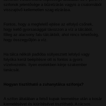
szifonok jelentősége a bűzelzárás vagyis a csatornából
visszajövő kellemetlen szag elzárása.
Fontos, hogy a megfelelő ejtése az elfolyó csőnek,
hogy kellő gyorsasággal távozzon a víz a tálcából,
főleg az alacsony falu tálcákból, ahol nincs lehetőség,
hogy összegyűljön a víz.
Ha tálca nélküli padlóba süllyesztett lefolyó vagy
folyóka kerül beépítésre ott is fontos a gyors
vízelvezetés. Ilyen esetekben kérje szakember
tanácsát.
Hogyan tisztítható a zuhanytálca szifonja?
A szifon általában a felső kupak leemelése után a kosár
kiemelésével és kiürítésével tisztítható. A rácsos