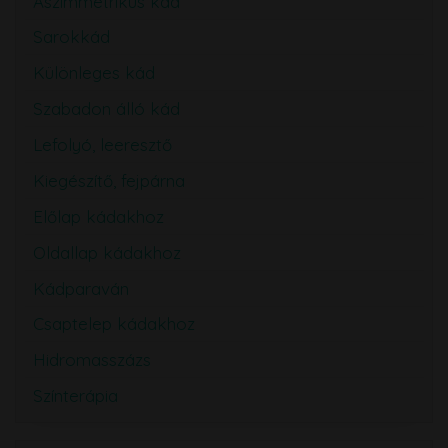
Aszimmetrikus kád
Sarokkád
Különleges kád
Szabadon álló kád
Lefolyó, leeresztő
Kiegészítő, fejpárna
Előlap kádakhoz
Oldallap kádakhoz
Kádparaván
Csaptelep kádakhoz
Hidromasszázs
Színterápia