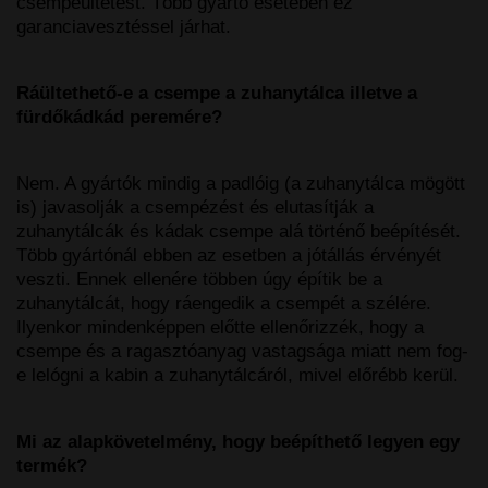
csempeültetést. Több gyártó esetében ez
garanciavesztéssel járhat.
Ráültethető-e a csempe a zuhanytálca illetve a
fürdőkádkád peremére?
Nem. A gyártók mindig a padlóig (a zuhanytálca mögött
is) javasolják a csempézést és elutasítják a
zuhanytálcák és kádak csempe alá történő beépítését.
Több gyártónál ebben az esetben a jótállás érvényét
veszti. Ennek ellenére többen úgy építik be a
zuhanytálcát, hogy ráengedik a csempét a szélére.
Ilyenkor mindenképpen előtte ellenőrizzék, hogy a
csempe és a ragasztóanyag vastagsága miatt nem fog-
e lelógni a kabin a zuhanytálcáról, mivel előrébb kerül.
Mi az alapkövetelmény, hogy beépíthető legyen egy
termék?