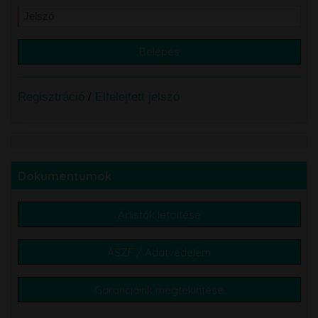
Regisztráció
/
Elfelejtett jelszó
Dokumentumok
Árlisták letöltése
ÁSZF / Adatvédelem
Garanciáink megtekintése