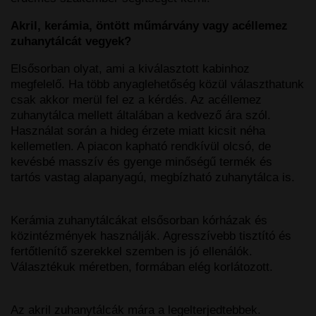
Akril, kerámia, öntött műmárvány vagy acéllemez
zuhanytálcát vegyek?
Elsősorban olyat, ami a kiválasztott kabinhoz
megfelelő. Ha több anyaglehetőség közül választhatunk
csak akkor merül fel ez a kérdés. Az acéllemez
zuhanytálca mellett általában a kedvező ára szól.
Használat során a hideg érzete miatt kicsit néha
kellemetlen. A piacon kapható rendkívül olcsó, de
kevésbé masszív és gyenge minőségű termék és
tartós vastag alapanyagú, megbízható zuhanytálca is.
Kerámia zuhanytálcákat elsősorban kórházak és
közintézmények használják. Agresszívebb tisztító és
fertőtlenítő szerekkel szemben is jó ellenálók.
Választékuk méretben, formában elég korlátozott.
Az akril zuhanytálcák mára a legelterjedtebbek.