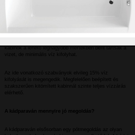
havonta a használattól függően kell felvinni a felületre.
Kifolyhat-e víz a kabinból?
A gyártók azt mondják, hogy a zuhanykabin nem
akvárium. Természetesen törekszenek arra, hogy a
kabinok a lehető legnagyobb mértékben bent tartsák a
vizet, de minimális víz kifolyhat.
Az ide vonatkozó szabványok elvileg 15% víz
kifolyását is megengedik. Megfelelően beépített és
szakszerűen kitömített kabinnál szinte teljes vízzárás
elérhető.
A kádparaván mennyire jó megoldás?
A kádparaván elsősorban egy pótmegoldás az olyan