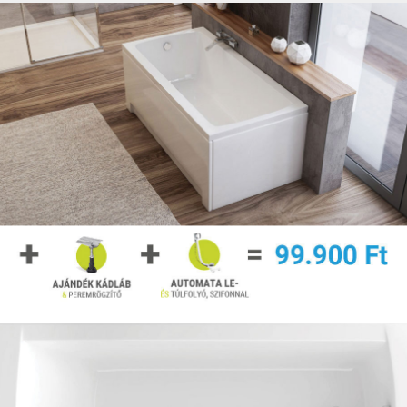
Vásárlásnál javasoljuk a szaküzletben való
kiválasztást, ahol az értékesítők tapasztalata,
hozzáértése sokat segíthet a jó döntésben.
Itt különösen igaz a mondás: Az olcsó ár miatt érzett
öröm sokkal rövidebb ideig tart, mint a rossz
minőségből adódó bosszúság!
Mi a vízlepergető üveg?
Több gyártó is kínál a termékei részéhez vízlepergető
bevonatot. Ezt gyártónként eltérő fantázianeveken
hirdetik. Elsősorban a tisztítást könnyítik meg,
csökkentve a vízkő és a szappanlerakodások
megtapadását. Ha feláruk nem irreálisan
jelentősérdemes ilyennel rendelni a terméket. Kapható
utólag felvihető vízlepergető bevonat is a kabinokhoz.
Ezeket általában spray formátumban árulják, amit 2-3