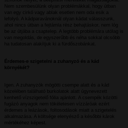
Nem szembesülünk olyan problémákkal, hogy útban
van egy cirkó vagy ablak esetlen nem oda esik a
lefolyó. A kádparavánoknál olyan kádat válasszunk,
ahol nincs útban a fejtámla rész behajtáskor, nem lóg
be az útjába a csaptelep. A legtöbb problémára utólag is
van megoldás, de egyszerűbb és néha sokkal olcsóbb
ha tudatosan alakítjuk ki a fürdőszobánkat.
Érdemes-e szigetelni a zuhanyzó és a kád
környékét?
Igen. A zuhanyzók mögötti csempe alatt és a kád
közelében található burkolatok alatt úgynevezett
kenhető vízszigetelő fólia ajánlott. A csempék közötti
fugázó anyagok nem tökéletesen vízzáróak ezért
érdemes a leázások, foltosodások miatt a szigetelés
alkalmazása. A költsége elenyésző a későbbi károk
mértékéhez képest.