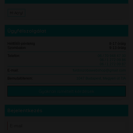
M-Acryl
Ügyfélszolgálat
Hétfőtől-péntekig
8-17 óráig
Szombaton
9-13 óráig
Telefon:
06 / 70 948 47 30
06 / 1 272 09 86
06 / 1 272 09 87
E-mail:
furdoszobawebshop@gmail.com
Bemutatóterem:
1047 Budapest, Megyeri út 7/A
Gyakran ismételt kérdések
Bejelentkezés