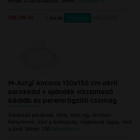
ennek a sarokkádnak. Méret:
bővebben »
156.700 Ft
darab
Kosárba
165.000 Ft
M-Acryl Ancona 150x150 cm akril
sarokkád + ajándék vízszintező
kádláb és peremrögzítő csomag
Sarokkád pároknak. Mély, mint egy érzelem.
Kényelmes, mint a boldogság. Végtelenül tágas, mint
a jövő. Méret: 150
bővebben »