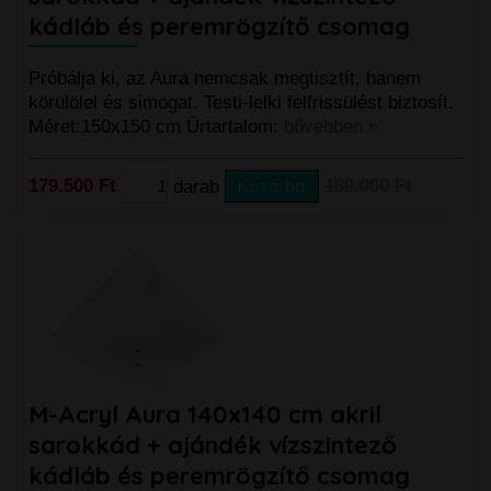
kádláb és peremrögzítő csomag
Próbálja ki, az Aura nemcsak megtisztít, hanem
körülölel és simogat. Testi-lelki felfrissülést biztosít.
Méret:150x150 cm Űrtartalom:
bővebben »
179.500 Ft
darab
Kosárba
189.000 Ft
M-Acryl Aura 140x140 cm akril
sarokkád + ajándék vízszintező
kádláb és peremrögzítő csomag