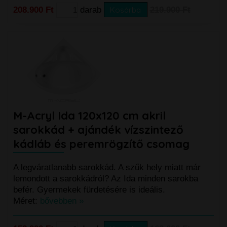
208.900 Ft
darab
Kosárba
219.900 Ft
M-Acryl Ida 120x120 cm akril
sarokkád + ajándék vízszintező
kádláb és peremrögzítő csomag
A legváratlanabb sarokkád. A szűk hely miatt már
lemondott a sarokkádról? Az Ida minden sarokba
befér. Gyermekek fürdetésére is ideális.
Méret:
bővebben »