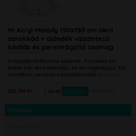
M-Acryl Melody 150x150 cm akril
sarokkád + ajándék vízszintező
kádláb és peremrögzítő csomag
A legújabb fürdőszobai dallamok. A zenéhez két
ember kell: aki komponálja, és aki meghallgatja. Két
személyes sarokkád a legdallamosabb
bővebben »
232.700 Ft
darab
Kosárba
245.000 Ft
Termékek
Egyenes kád