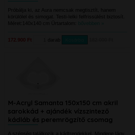
Próbálja ki, az Aura nemcsak megtisztít, hanem
körülölel és simogat. Testi-lelki felfrissülést biztosít.
Méret:140x140 cm Űrtartalom:
bővebben »
172.900 Ft
darab
Kosárba
182.000 Ft
M-Acryl Samanta 150x150 cm akril
sarokkád + ajándék vízszintező
kádláb és peremrögzítő csomag
A szépség találkozik a kádtrendekkel. Mindene lágy,