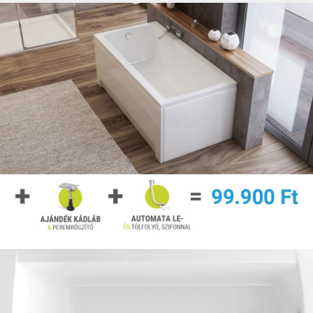
M-Acryl Rita 140x140 cm akril
sarokkád + ajándék vízszintező
kádláb és peremrögzítő csomag
Ennyi ember nem tévedhet! A legnépszerűbb
sarokkád, ami a tökéletes formájával és
kialakításával a fürdőszoba sarkok
bővebben »
180.400 Ft
darab
Kosárba
189.900 Ft