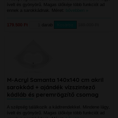
ívelt és gyönyörű. Magas ülőkéje több funkciót ad
ennek a sarokkádnak. Méret:
bővebben »
179.500 Ft
darab
Kosárba
189.000 Ft
M-Acryl Samanta 140x140 cm akril
sarokkád + ajándék vízszintező
kádláb és peremrögzítő csomag
A szépség találkozik a kádtrendekkel. Mindene lágy,
ívelt és gyönyörű. Magas ülőkéje több funkciót ad