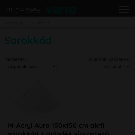
Webshop
Sarokkád
Sarokkád
Rendezés:
10 termék összesen,
M-Acryl Aura 150x150 cm akril
sarokkád + ajándék vízszintező