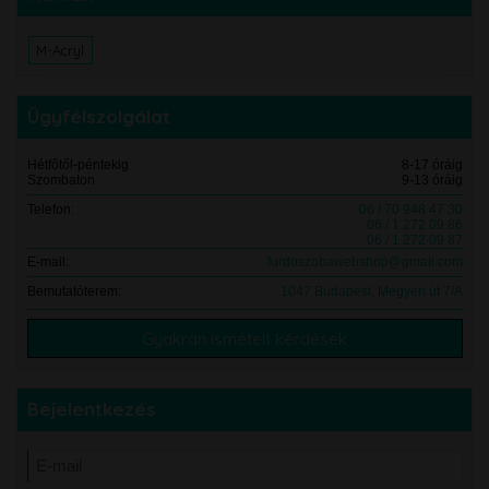
M-Acryl
Ügyfélszolgálat
Hétfőtől-péntekig
8-17 óráig
Szombaton
9-13 óráig
Telefon:
06 / 70 948 47 30
06 / 1 272 09 86
06 / 1 272 09 87
E-mail:
furdoszobawebshop@gmail.com
Bemutatóterem:
1047 Budapest, Megyeri út 7/A
Gyakran ismételt kérdések
Bejelentkezés