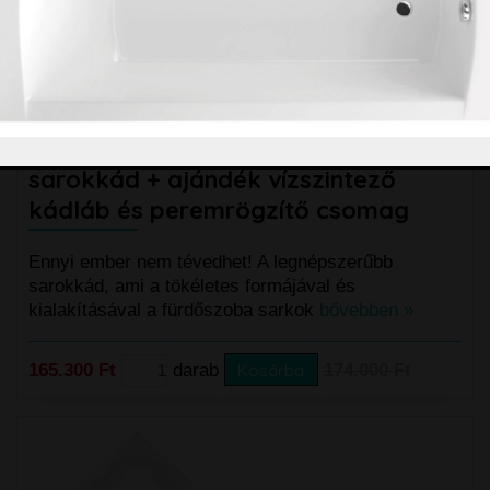
M-Acryl Rita 135x135 cm akril
sarokkád + ajándék vízszintező
kádláb és peremrögzítő csomag
Ennyi ember nem tévedhet! A legnépszerűbb
sarokkád, ami a tökéletes formájával és
kialakításával a fürdőszoba sarkok
bővebben »
165.300 Ft
darab
Kosárba
174.000 Ft