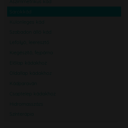
Aszimmetrikus kád
Sarokkád
Különleges kád
Szabadon álló kád
Lefolyó, leeresztő
Kiegészítő, fejpárna
Előlap kádakhoz
Oldallap kádakhoz
Kádparaván
Csaptelep kádakhoz
Hidromasszázs
Színterápia