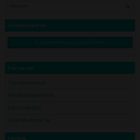
Árajánlatkérés
Árajánlatkéréshez kattintson ide
Partnerek
Csempecentrum
Fürdőszobacentrum
Kád szaküzlet
Zuhanykabinok.hu
Márkák