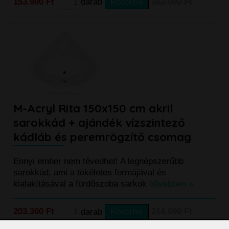
153.900 Ft
darab
Kosárba
162.000 Ft
M-Acryl Rita 150x150 cm akril
sarokkád + ajándék vízszintező
kádláb és peremrögzítő csomag
Ennyi ember nem tévedhet! A legnépszerűbb
sarokkád, ami a tökéletes formájával és
kialakításával a fürdőszoba sarkok
bővebben »
203.300 Ft
darab
Kosárba
214.000 Ft