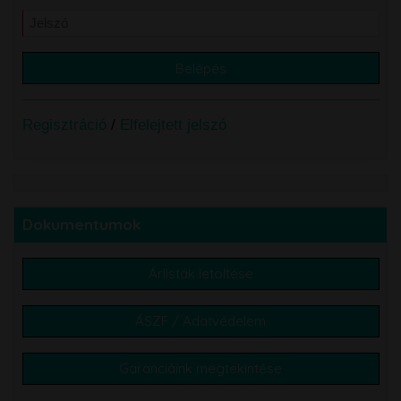
Regisztráció
/
Elfelejtett jelszó
Dokumentumok
Árlisták letöltése
ÁSZF / Adatvédelem
Garanciáink megtekintése