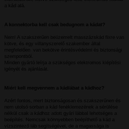
a kád alá.
A konnektorba kell csak bedugnom a kádat?
Nem! A szakszerűen beüzemelt masszázskád fixre van
kötve, és egy villanyszerelő szakember által
megfelelően van bekötve érintésvédelmi és biztonsági
szempontból.
Minden gyártó leírja a szükséges elektromos kiépítési
igényét és ajánlását.
Miért kell megvennem a kádlábat a kádhoz?
Azért fontos, mert biztonságosan és szakszerűnen és
nem utolsó sorban a kád fenéklemezének a sérülése
nélkül csak a kádhoz adott gyári lábbal lehetséges a
beépítés. Nemcsak könnyebben beépíthető a kád a
vízszintező láb segítségével, de a magassága is