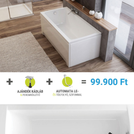
Mit kell vennem még a kádhoz, hogy használható
legyen?
Kád le,-túlfolyó szettet mindenképpen. Ez szükséges a
kád beépítése előtt. A kapaszkodók is a beépítés előtt
kerülnek felszerelésre. A fejtámlák általában utólag is
felhelyezhetők, legtöbbjük tapadókorongos.
Minden kádhoz lehet kapni paravánt?
Sok kádhoz létezik direkt hozzá való vagy méretében
illeszkedő paraván, de nem mindhez. Mindenképpen
javasoljuk, hogy csak szaküzletben, eladói segítséggel
vegyen. Különösen az íves kádaknál.
Mitől függ egy kád ára?