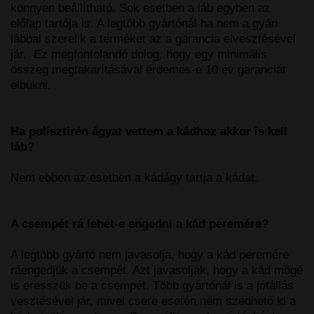
könnyen beállítható. Sok esetben a láb egyben az
előlap tartója is. A legtöbb gyártónál ha nem a gyári
lábbal szerelik a terméket az a garancia elvesztésével
jár. Ez megfontolandó dolog, hogy egy minimális
összeg megtakarításával érdemes-e 10 év garanciát
elbukni.
Ha polisztirén ágyat vettem a kádhoz akkor is kell
láb?
Nem ebben az esetben a kádágy tartja a kádat.
A csempét rá lehet-e engedni a kád peremére?
A legtöbb gyártó nem javasolja, hogy a kád peremére
ráengedjük a csempét. Azt javasolják, hogy a kád mögé
is eresszük be a csempét. Több gyártónál is a jótállás
vesztésével jár, mivel csere esetén nem szedhető ki a