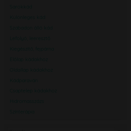
Sarokkád
Különleges kád
Szabadon álló kád
Lefolyó, leeresztő
Kiegészítő, fejpárna
Előlap kádakhoz
Oldallap kádakhoz
Kádparaván
Csaptelep kádakhoz
Hidromasszázs
Színterápia