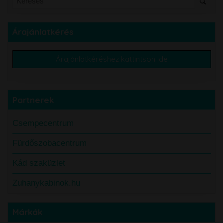
Árajánlatkérés
Árajánlatkéréshez kattintson ide
Partnerek
Csempecentrum
Fürdőszobacentrum
Kád szaküzlet
Zuhanykabinok.hu
Márkák