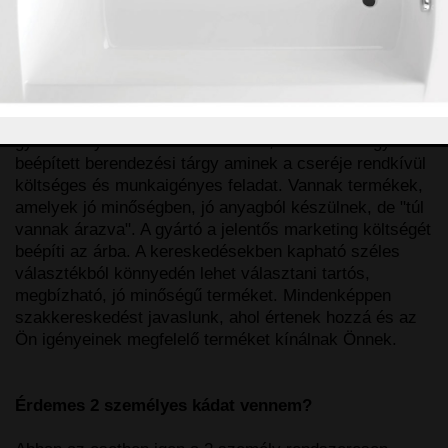
A legtöbbször a felhasznált alapanyag és technológia, a
márka ismertsége, a kád speciális mérete, formája
sorol egy terméket egy árkategóriába. A nagyon olcsó
termékek általában vékony és gyenge
minőségű alapanyagból készülnek egy "nevesincs"
gyárban. Ilyet nem érdemes venni, mert a kád egy
beépített berendezési tárgy aminek a cseréje rendkívül
költséges és munkaigényes feladat. Vannak termékek,
amelyek jó minőségben, jó anyagból készülnek, de "túl
vannak árazva". A gyártó a jelentős marketing költségét
beépíti az árba. A kereskedésekben kapható széles
választékból könnyedén lehet választani tartós,
megbízható, jó minőségű terméket. Mindenképpen
szakkereskedést javaslunk, ahol értenek hozzá és az
Ön igényeinek megfelelő terméket kínálnak Önnek.
Érdemes 2 személyes kádat vennem?