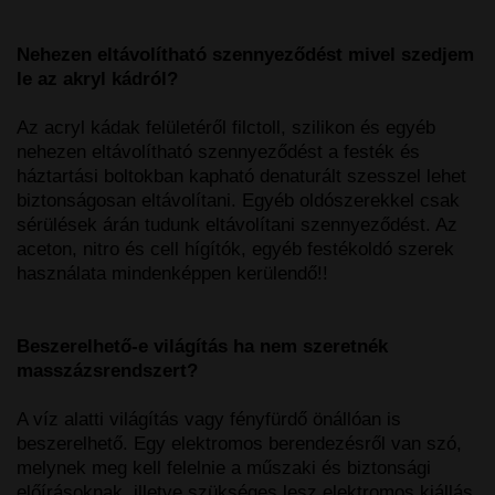
Nehezen eltávolítható szennyeződést mivel szedjem
le az akryl kádról?
Az acryl kádak felületéről filctoll, szilikon és egyéb
nehezen eltávolítható szennyeződést a festék és
háztartási boltokban kapható denaturált szesszel lehet
biztonságosan eltávolítani. Egyéb oldószerekkel csak
sérülések árán tudunk eltávolítani szennyeződést. Az
aceton, nitro és cell hígítók, egyéb festékoldó szerek
használata mindenképpen kerülendő!!
Beszerelhető-e világítás ha nem szeretnék
masszázsrendszert?
A víz alatti világítás vagy fényfürdő önállóan is
beszerelhető. Egy elektromos berendezésről van szó,
melynek meg kell felelnie a műszaki és biztonsági
előírásoknak, illetve szükséges lesz elektromos kiállás