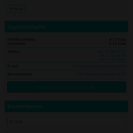
M-Acryl
Ügyfélszolgálat
Hétfőtől-péntekig
8-17 óráig
Szombaton
9-13 óráig
Telefon:
06 / 70 948 47 30
06 / 1 272 09 86
06 / 1 272 09 87
E-mail:
furdoszobawebshop@gmail.com
Bemutatóterem:
1047 Budapest, Megyeri út 7/A
Gyakran ismételt kérdések
Bejelentkezés