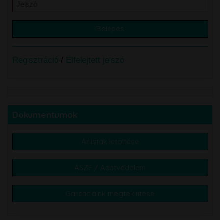
Regisztráció
/
Elfelejtett jelszó
Dokumentumok
Árlisták letöltése
ÁSZF / Adatvédelem
Garanciáink megtekintése