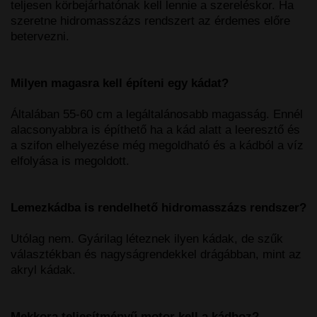
teljesen körbejárhatónak kell lennie a szereléskor. Ha
szeretne hidromasszázs rendszert az érdemes előre
betervezni.
Milyen magasra kell építeni egy kádat?
Általában 55-60 cm a legáltalánosabb magasság. Ennél
alacsonyabbra is építhető ha a kád alatt a leeresztő és
a szifon elhelyezése még megoldható és a kádból a víz
elfolyása is megoldott.
Lemezkádba is rendelhető hidromasszázs rendszer?
Utólag nem. Gyárilag léteznek ilyen kádak, de szűk
választékban és nagyságrendekkel drágábban, mint az
akryl kádak.
Mekkora teljesítményű motor kell a kádhoz?