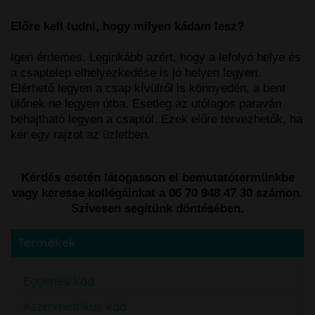
Előre kell tudni, hogy milyen kádam lesz?
Igen érdemes. Leginkább azért, hogy a lefolyó helye és
a csaptelep elhelyezkedése is jó helyen legyen.
Elérhető legyen a csap kívülről is könnyedén, a bent
ülőnek ne legyen útba. Esetleg az utólagos paraván
behajtható legyen a csaptól. Ezek előre tervezhetők, ha
kér egy rajzot az üzletben.
Kérdés esetén látogasson el bemutatótermünkbe
vagy keresse kollégáinkat a 06 70 948 47 30 számon.
Szívesen segítünk döntésében.
Termékek
Egyenes kád
Aszimmetrikus kád