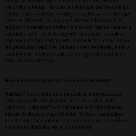
Abban az esetben igen a 2 személy rendszeresen
használja a kádat. Ha csak alkalomszerüen használják
ketten, akkor érdemes mérlegelni a plussz vízköltséget
(néha + 200 liter), és a plussz eneregia költséget. A
legtöbb 2 személyes kádban kialakított helyek vannak a
személyeknek, tehát ha egyedül használja is csak a
kád egyik felében tud feküdni. A másik fele csak vízzel
lett plusszban feltöltve. Vannak olyan termékek, amik 2
személynek is alkalmasak, de ha egyedül használjuk,
akkor is kényelmesek.
Használhatok habfürdőt a masszázskádban?
Habfürdő használata nem javasolt a hidromasszázs
kádakban működés közben, mert pillanatok alatt
hatalmas „habparty”-t csinálhatunk a fürdőszobában.
Inkább fürdőolajat vagy feloldott fürdősót használjon.
Ezzel sokkal hangulatosabbá varázsolhatja a fürdővizet
a kellemes illatokkal és a víz színével.