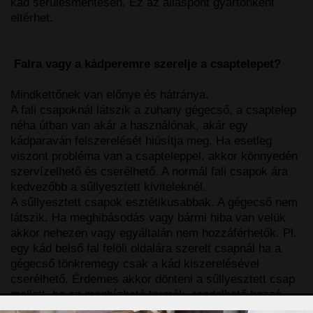
kád sérülésmentesen. Ez az álláspont gyártónként
eltérhet.
Falra vagy a kádperemre szerelje a csaptelepet?
Mindkettőnek van előnye és hátránya.
A fali csapoknál látszik a zuhany gégecső, a csaptelep
néha útban van akár a használónak, akár egy
kádparaván felszerelését hiúsítja meg. Ha esetleg
viszont probléma van a csapteleppel, akkor könnyedén
szervízelhető és cserélhető. A normál fali csapok ára
kedvezőbb a sűllyesztett kiviteleknél.
A sűllyesztett csapok esztétikusabbak. A gégecső nem
látszik. Ha meghibásodás vagy bármi hiba van velük
akkor nehezen vagy egyáltalán nem hozzáférhetők. Pl.
egy kád belső fal felöli oldalára szerelt csapnál ha a
gégecső tönkremegy csak a kád kiszerelésével
cserélhető. Érdemes akkor dönteni a sűllyesztett csap
mellett, ha az megbízható termék, rendelhető hozzá
alkatrész és lehetőleg hozzáférhető helyre szerelni.