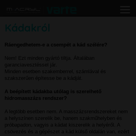
Kádakról
Ráengedhetem-e a csempét a kád szélére?
Nem! Ezt minden gyártó tiltja. Általában
garanciavesztéssel jár.
Minden esetben szakemberrel, számlával és
szakszerűen építesse be a kádját.
A
beépített kádakba utólag is szerelhető
hidromasszázs rendszer?
A legtöbb esetben nem. A masszázsrendszereket nem
a helyszínen szerelik be, hanem szakműhelyben és
próbapadon, vagyis a kádat kiszerelik a helyéről. A
csövezés és a gépészet a kád külső oldalán van, ezért