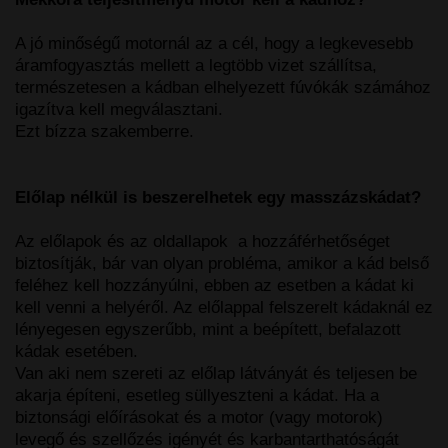
A jó minőségű motornál az a cél, hogy a legkevesebb
áramfogyasztás mellett a legtöbb vizet szállítsa,
természetesen a kádban elhelyezett fúvókák számához
igazítva kell megválasztani.
Ezt bízza szakemberre.
Előlap nélkül is beszerelhetek egy masszázskádat?
Az előlapok és az oldallapok a hozzáférhetőséget
biztosítják, bár van olyan probléma, amikor a kád belső
feléhez kell hozzányúlni, ebben az esetben a kádat ki
kell venni a helyéről. Az előlappal felszerelt kádaknál ez
lényegesen egyszerűbb, mint a beépített, befalazott
kádak esetében.
Van aki nem szereti az előlap látványát és teljesen be
akarja építeni, esetleg süllyeszteni a kádat. Ha a
biztonsági előírásokat és a motor (vagy motorok)
levegő és szellőzés igényét és karbantarthatóságát