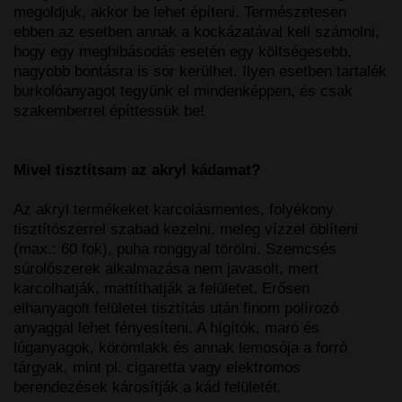
megoldjuk, akkor be lehet építeni. Természetesen
ebben az esetben annak a kockázatával kell számolni,
hogy egy meghibásodás esetén egy költségesebb,
nagyobb bontásra is sor kerülhet. Ilyen esetben tartalék
burkolóanyagot tegyünk el mindenképpen, és csak
szakemberrel építtessük be!
Mivel tisztítsam az akryl kádamat?
Az akryl termékeket karcolásmentes, folyékony
tisztítószerrel szabad kezelni, meleg vízzel öblíteni
(max.: 60 fok), puha ronggyal törölni. Szemcsés
súrolószerek alkalmazása nem javasolt, mert
karcolhatják, mattíthatják a felületet. Erősen
elhanyagolt felületet tisztítás után finom polírozó
anyaggal lehet fényesíteni. A hígítók, maró és
lúganyagok, körömlakk és annak lemosója a forró
tárgyak, mint pl. cigaretta vagy elektromos
berendezések károsítják a kád felületét.